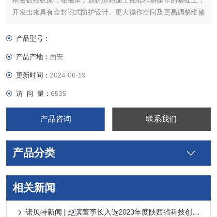
精密数控机床，在继承了原机型高加工性能和易操作的基础上，
开发出来具有全封闭式防护设计、更大操作空间及更易调整维修
的精密数控机床。与传统的自动车床或专用机床相比，它具有高
精度、易操作、小型化的特点和多样的加工功能，而且补正调整
产品型号：
更加容易。若配置送、取料装置及特殊工装夹具还可以满足更高
产品产地：
西安
水平的加工需求。
更新时间：
2024-06-19
访 问 量：
6535
产品咨询
联系我们
产品分类
相关新闻
诺贝特新闻 | 赵滨董事长入选2023年度陕西省科技创新创业人才、RTS20荣获2023年 “陕西工业精品”称号