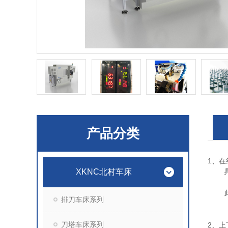
产品分类
1、在
XKNC北村车床
具备
此装
排刀车床系列
刀塔车床系列
2、上