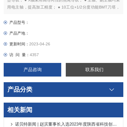
型导轨； ● X轴采用高导向性的燕尾导轨； ● 主轴、副主轴均采
用电主轴，提高加工精度； ● 10工位+1/2分度功能BMT刀塔，
采用端齿盘结构； ● 可任意刀位配备动力刀，可实现车铣复合加
工；
产品型号：
产品产地：
更新时间：
2023-04-26
访 问 量：
4357
产品咨询
联系我们
产品分类
相关新闻
诺贝特新闻 | 赵滨董事长入选2023年度陕西省科技创新创业人才、RTS20荣获2023年 “陕西工业精品”称号