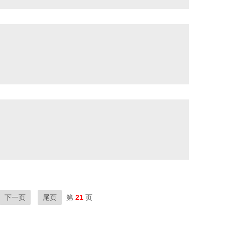
下一页
尾页
第
21
页