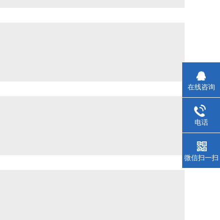
在线咨询
电话
微信扫一扫