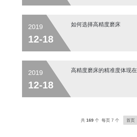
如何选择高精度磨床
2019
12-18
高精度磨床的精准度体现在
2019
12-18
共
169
个 每页 7 个
首页