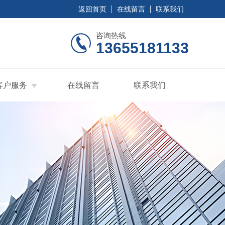
返回首页
在线留言
联系我们
咨询热线
13655181133
客户服务
在线留言
联系我们