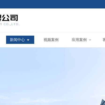
新闻中心
视频案例
应用案例